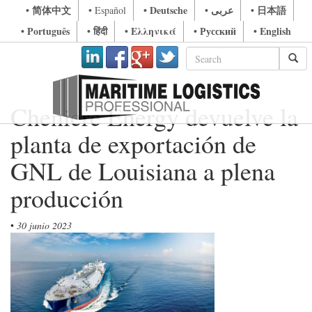
• 简体中文
• Deutsche
• عربى
• 日本語
• Español
• Português
• हिंदी
• Ελληνικά
• Русский
• English
Cheniere Energy devuelve la
planta de exportación de
GNL de Louisiana a plena
producción
•
30 junio 2023