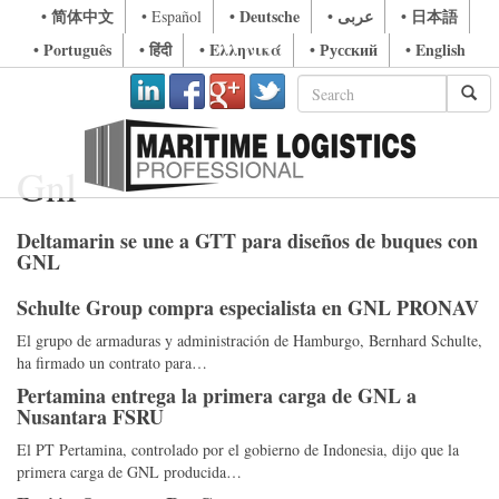
• 简体中文
• Deutsche
• عربى
• 日本語
• Español
• Português
• हिंदी
• Ελληνικά
• Русский
• English
Gnl
Deltamarin se une a GTT para diseños de buques con
GNL
Schulte Group compra especialista en GNL PRONAV
El grupo de armaduras y administración de Hamburgo, Bernhard Schulte,
ha firmado un contrato para…
Pertamina entrega la primera carga de GNL a
Nusantara FSRU
El PT Pertamina, controlado por el gobierno de Indonesia, dijo que la
primera carga de GNL producida…