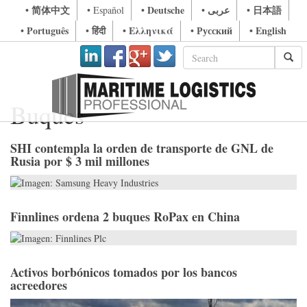
• 简体中文
• Deutsche
• عربى
• 日本語
• Español
• Português
• हिंदी
• Ελληνικά
• Русский
• English
Buques
SHI contempla la orden de transporte de GNL de
Rusia por $ 3 mil millones
Finnlines ordena 2 buques RoPax en China
Activos borbónicos tomados por los bancos
acreedores