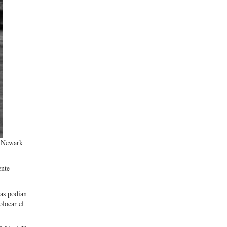
e Newark
ente
sas podían
olocar el