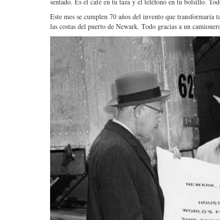
sentado. Es el café en tu taza y el teléfono en tu bolsillo. T
Este mes se cumplen 70 años del invento que transformaría t
las costas del puerto de Newark. Todo gracias a un camioner