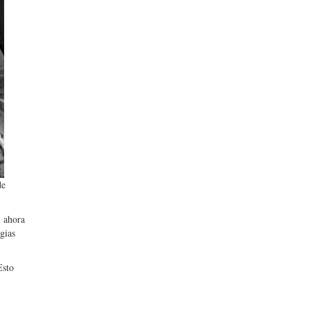
de
, ahora
gias
Esto