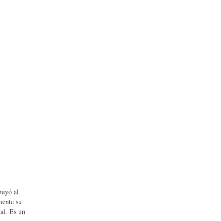
buyó al
mente su
al. Es un