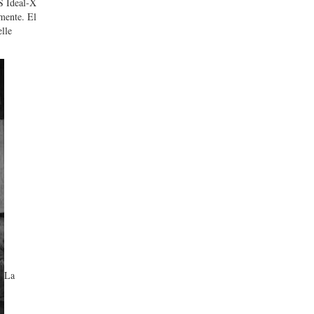
S Ideal-X
mente. El
lle
La