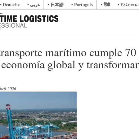
• Deutsche
• عربى
• 日本語
• Português
• हिंदी
• Ελληνικ
 transporte marítimo cumple 70
a economía global y transforma
bril 2026