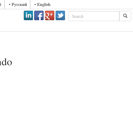
ά
• Русский
• English
ndo